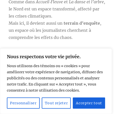
Comme dans
Accueil‑Fleuve
et
La danse et l’arbre
,
le Nord est un espace transformé, affecté par
les crises climatiques.
Mais ici, il devient aussi un
terrain d’enquête
,
un espace où les journalistes cherchent à
comprendre les effets du chaos.
Nous respectons votre vie privée.
Le vivant
Nous utilisons des témoins ou « cookies » pour
Le vivant demeure un acteur central :
améliorer votre expérience de navigation, diffuser des
publicités ou des contenus personnalisés et analyser
notre trafic. En cliquant sur « Accepter tout », vous
transformations biologiques,
consentez à notre utilisation des cookies.
nouvelles formes de cohabitation,
fragilité des écosystèmes.
Personnaliser
Tout rejeter
Accepter tout