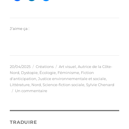
J’aime ça :
Publié
Catégories
Étiquettes
20/04/2025
Créations
Art visuel
,
Autrice de la Côte-
le
Nord
,
Dystopie
,
Écologie
,
Féminisme
,
Fiction
d'anticipation
,
Justice environnementale et sociale
,
Littérature
,
Nord
,
Science-fiction sociale
,
Sylvie Chenard
sur
Un commentaire
Nouveau
roman
Accueil-
fleuve
TRADUIRE