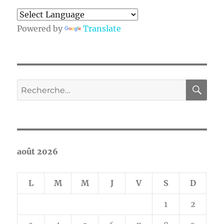
Powered by
Translate
RE
Recherche
pour :
août 2026
L
M
M
J
V
S
D
1
2