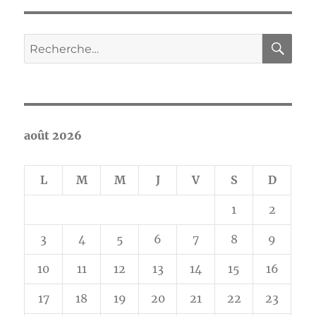
RE
Recherche
pour :
août 2026
L
M
M
J
V
S
D
1
2
3
4
5
6
7
8
9
10
11
12
13
14
15
16
17
18
19
20
21
22
23