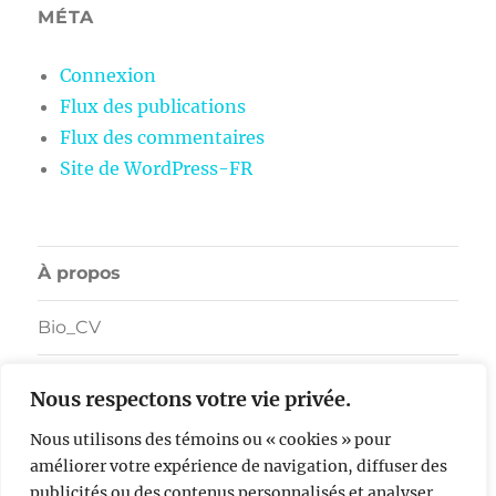
MÉTA
Connexion
Flux des publications
Flux des commentaires
Site de WordPress-FR
À propos
Bio_CV
Nous respectons votre vie privée.
Facebook
LinkedIn
Bluesky
Youtube
Vimeo
Nous utilisons des témoins ou « cookies » pour
améliorer votre expérience de navigation, diffuser des
Sylvie Chenard Artiste
Fièrement propulsé par
WordPress
publicités ou des contenus personnalisés et analyser