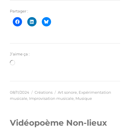
Partager :
J’aime ça :
Chargement…
Publié
Catégories
Étiquettes
08/11/2024
Créations
Art sonore
,
Expérimentation
le
musicale
,
Improvisation musicale
,
Musique
Vidéopoème Non-lieux