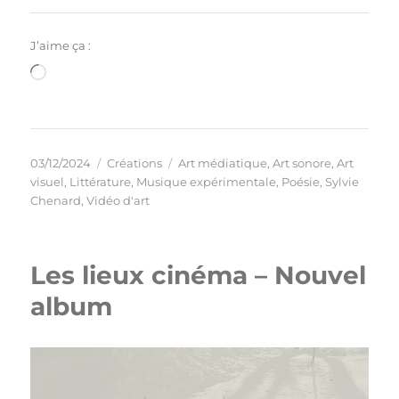
J’aime ça :
Chargement…
Publié
Catégories
Étiquettes
03/12/2024
Créations
Art médiatique
,
Art sonore
,
Art
le
visuel
,
Littérature
,
Musique expérimentale
,
Poésie
,
Sylvie
Chenard
,
Vidéo d'art
Les lieux cinéma – Nouvel
album