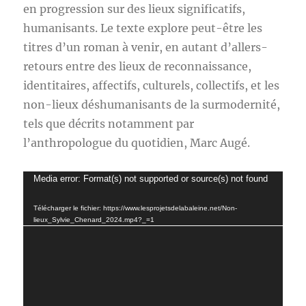
en progression sur des lieux significatifs,
humanisants. Le texte explore peut-être les
titres d’un roman à venir, en autant d’allers-
retours entre des lieux de reconnaissance,
identitaires, affectifs, culturels, collectifs, et les
non-lieux déshumanisants de la surmodernité,
tels que décrits notamment par
l’anthropologue du quotidien, Marc Augé.
Lecteur
Media error: Format(s) not supported or source(s) not found
vidéo
Télécharger le fichier: https://www.lesprojetsdelabaleine.net/Non-
lieux_Sylvie_Chenard_2024.mp4?_=1