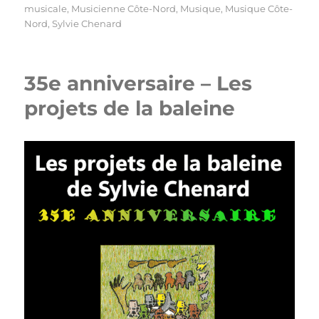
musicale
,
Musicienne Côte-Nord
,
Musique
,
Musique Côte-
Nord
,
Sylvie Chenard
35e anniversaire – Les
projets de la baleine