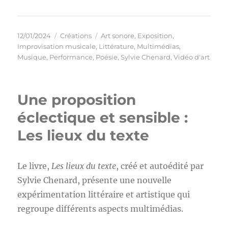
Publié
Catégories
Étiquettes
12/01/2024
Créations
Art sonore
,
Exposition
,
le
Improvisation musicale
,
Littérature
,
Multimédias
,
Musique
,
Performance
,
Poésie
,
Sylvie Chenard
,
Vidéo d'art
Une proposition
éclectique et sensible :
Les lieux du texte
Le livre,
Les lieux du texte
, créé et autoédité par
Sylvie Chenard, présente une nouvelle
expérimentation littéraire et artistique qui
regroupe différents aspects multimédias.