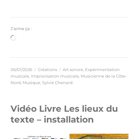
J’aime ça :
Chargement…
Publié
Catégories
Étiquettes
06/01/2026
Créations
Art sonore
,
Expérimentation
le
musicale
,
Improvisation musicale
,
Musicienne de la Côte-
Nord
,
Musique
,
Sylvie Chenard
Vidéo Livre Les lieux du
texte – installation