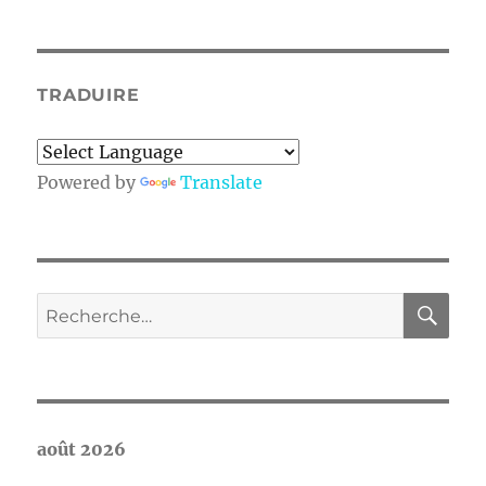
:
Diane
T.
Tremblay
TRADUIRE
et
Sylvie
Chenard
Powered by
Translate
RE
Recherche
pour :
août 2026