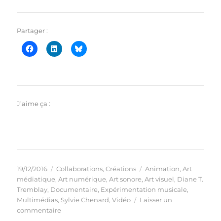
Partager :
J’aime ça :
Publié
Catégories
Étiquettes
19/12/2016
Collaborations
,
Créations
Animation
,
Art
le
médiatique
,
Art numérique
,
Art sonore
,
Art visuel
,
Diane T.
Tremblay
,
Documentaire
,
Expérimentation musicale
,
Multimédias
,
Sylvie Chenard
,
Vidéo
Laisser un
sur
commentaire
Collaboration