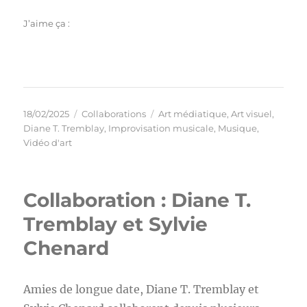
J’aime ça :
Publié
Catégories
Étiquettes
18/02/2025
Collaborations
Art médiatique
,
Art visuel
,
le
Diane T. Tremblay
,
Improvisation musicale
,
Musique
,
Vidéo d'art
Collaboration : Diane T.
Tremblay et Sylvie
Chenard
Amies de longue date, Diane T. Tremblay et