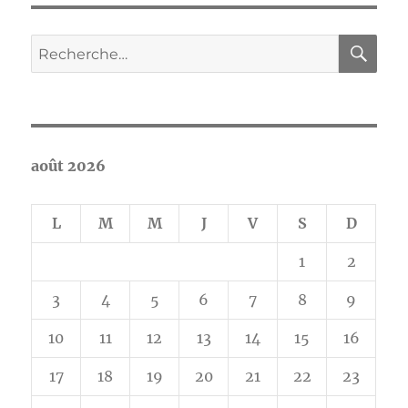
RE
Recherche
pour :
août 2026
L
M
M
J
V
S
D
1
2
3
4
5
6
7
8
9
10
11
12
13
14
15
16
17
18
19
20
21
22
23