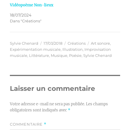
Vidéopoème Non-lieux
18/07/2024
Dans "Créations"
Auteur
Publié
Catégories
Étiquettes
Sylvie Chenard
17/03/2018
Créations
Art sonore
,
le
Expérimentation musicale
,
Illustration
,
Improvisation
musicale
,
Littérature
,
Musique
,
Poésie
,
Sylvie Chenard
Laisser un commentaire
Votre adresse e-mail ne sera pas publiée.
Les champs
obligatoires sont indiqués avec
*
COMMENTAIRE
*