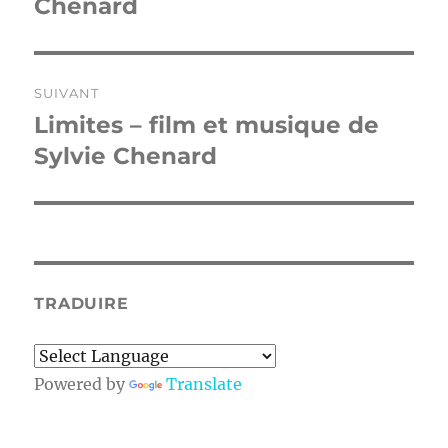
précédente :
Chenard
l’article
SUIVANT
Limites – film et musique de
Publication
suivante :
Sylvie Chenard
TRADUIRE
Powered by
Translate