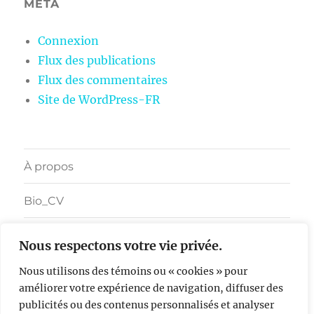
MÉTA
Connexion
Flux des publications
Flux des commentaires
Site de WordPress-FR
À propos
Bio_CV
Nous respectons votre vie privée.
Facebook
LinkedIn
Bluesky
Youtube
Vimeo
Nous utilisons des témoins ou « cookies » pour
améliorer votre expérience de navigation, diffuser des
Sylvie Chenard Artiste
Fièrement propulsé par
WordPress
publicités ou des contenus personnalisés et analyser