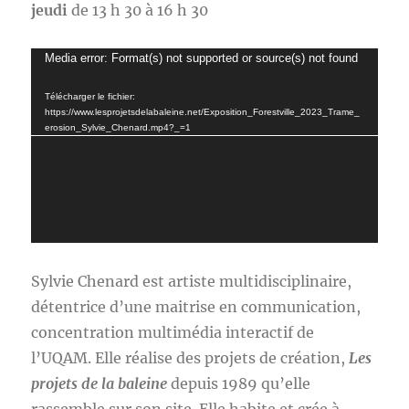
jeudi
de 13 h 30 à 16 h 30
Lecteur
Media error: Format(s) not supported or source(s) not found
vidéo
Télécharger le fichier:
https://www.lesprojetsdelabaleine.net/Exposition_Forestville_2023_Trame_
erosion_Sylvie_Chenard.mp4?_=1
Sylvie Chenard est artiste multidisciplinaire,
détentrice d’une maitrise en communication,
concentration multimédia interactif de
l’UQAM. Elle réalise des projets de création,
Les
projets de la baleine
depuis 1989 qu’elle