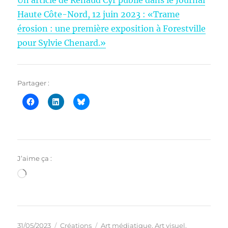
Un article de Renaud Cyr publié dans le Journal
Haute Côte-Nord, 12 juin 2023 : «Trame
érosion : une première exposition à Forestville
pour Sylvie Chenard.»
Partager :
J’aime ça :
Chargement…
Publié
Catégories
Étiquettes
31/05/2023
Créations
Art médiatique
,
Art visuel
,