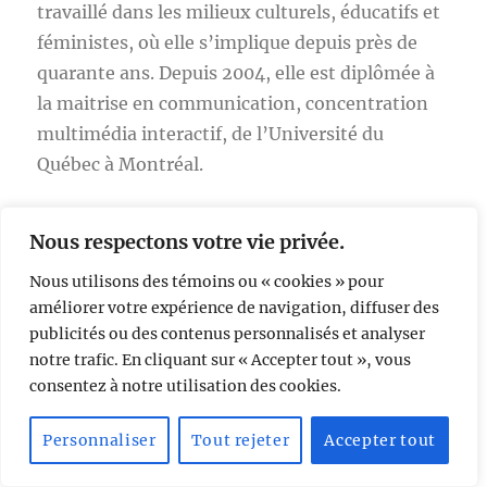
travaillé dans les milieux culturels, éducatifs et
féministes, où elle s’implique depuis près de
quarante ans. Depuis 2004, elle est diplômée à
la maitrise en communication, concentration
multimédia interactif, de l’Université du
Québec à Montréal.
Elle propose des créations multimédias
Nous respectons votre vie privée.
hybrides et engagées rassemblées sur son site,
Nous utilisons des témoins ou « cookies » pour
Les projets de la baleine
projets d’exploration
améliorer votre expérience de navigation, diffuser des
amorcés dès 1989. Récemment elle a publié en
publicités ou des contenus personnalisés et analyser
autoédition les livres,
Écrits de la baleine
, 1998-
notre trafic. En cliquant sur « Accepter tout », vous
2015 (2017) et
Les enfants d’Opéra stase
(2022) et
consentez à notre utilisation des cookies.
La danse et l’arbre
(2022).
Personnaliser
Tout rejeter
Accepter tout
En 1994, elle a publié aux Éditions Triptyque le