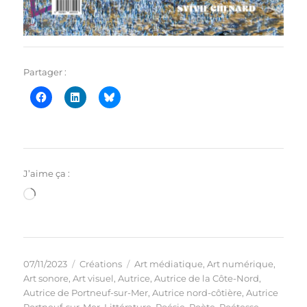
Partager :
J’aime ça :
Chargement…
Publié
Catégories
Étiquettes
07/11/2023
Créations
Art médiatique
,
Art numérique
,
le
Art sonore
,
Art visuel
,
Autrice
,
Autrice de la Côte-Nord
,
Autrice de Portneuf-sur-Mer
,
Autrice nord-côtière
,
Autrice
Portneuf-sur-Mer
,
Littérature
,
Poésie
,
Poète
,
Poétesse
,