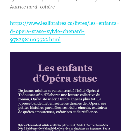
Autrice nord-côtière
https://www.leslibraires.ca/livres/les-enfants-
d-opera-stase-sylvie-chenard-
9782981665522.html