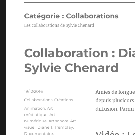
Catégorie :
Collaborations
Les collaborations de Sylvie Chenard
Collaboration : D
Sylvie Chenard
Publié
19/12/2016
Amies de longue 
le
Catégories
Collaborations
,
Créations
depuis plusieurs 
Étiquettes
Animation
,
Art
diffusion. Parmi
médiatique
,
Art
numérique
,
Art sonore
,
Art
visuel
,
Diane T. Tremblay
,
Documentaire
,