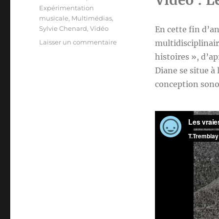
Vidéo : L
Expérimentation
musicale
,
Multimédias
,
Sylvie Chenard
,
Vidéo
En cette fin d’a
sur
Laisser un commentaire
multidisciplinai
Collaboration
histoires », d’ap
:
Diane se situe à 
Diane
T.
conception sonor
Tremblay
et
Sylvie
Chenard