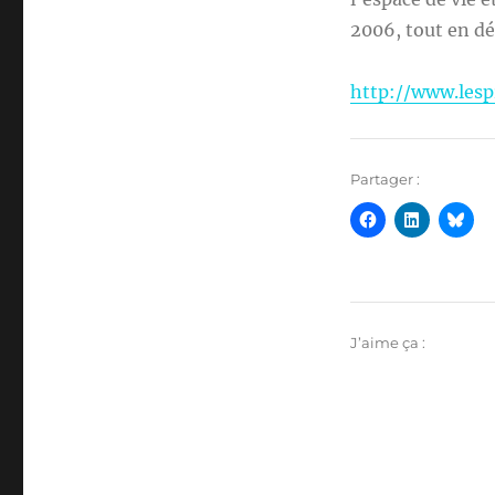
2006, tout en d
http://www.lesp
Partager :
J’aime ça :