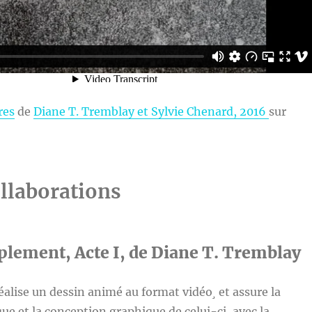
res
de
Diane T. Tremblay et Sylvie Chenard, 2016
sur
llaborations
plement, Acte I, de Diane T. Tremblay
éalise un dessin animé au format vidéo¸ et assure la
que et la conception graphique de celui-ci, avec la