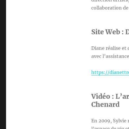
collaboration de 
Site Web : 
Diane réalise et
avec l’assistan
https://dianett
Vidéo : L’a
Chenard
En 2009, Sylvie
l’espace de vie 