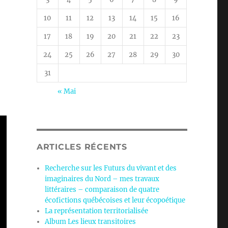
10
11
12
13
14
15
16
17
18
19
20
21
22
23
24
25
26
27
28
29
30
31
« Mai
ARTICLES RÉCENTS
Recherche sur les Futurs du vivant et des
imaginaires du Nord – mes travaux
littéraires – comparaison de quatre
écofictions québécoises et leur écopoétique
La représentation territorialisée
Album Les lieux transitoires