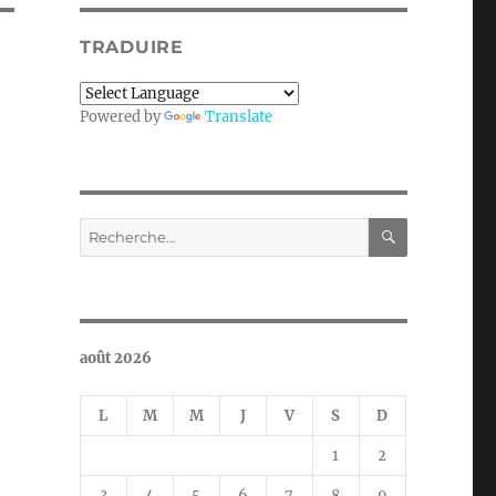
TRADUIRE
Powered by
Translate
RECHERC
Recherche
pour :
août 2026
L
M
M
J
V
S
D
1
2
3
4
5
6
7
8
9