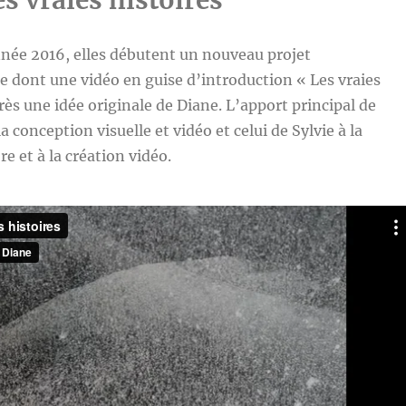
es vraies histoires
nnée 2016, elles débutent un nouveau projet
re dont une vidéo en guise d’introduction « Les vraies
rès une idée originale de Diane. L’apport principal de
la conception visuelle et vidéo et celui de Sylvie à la
e et à la création vidéo.