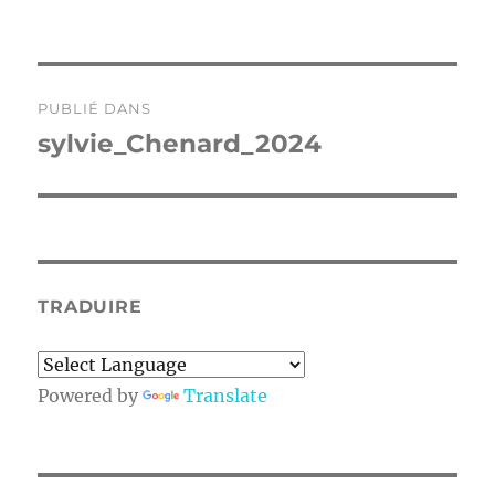
le
réelle
Navigation
PUBLIÉ DANS
de
sylvie_Chenard_2024
l’article
TRADUIRE
Powered by
Translate