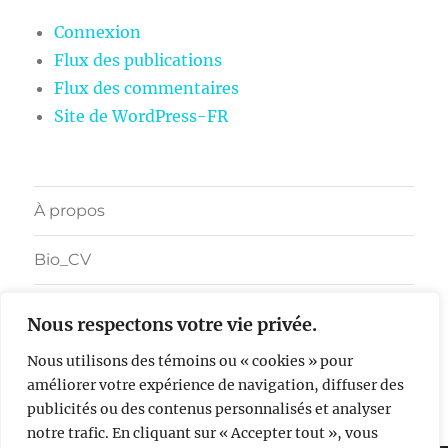
Connexion
Flux des publications
Flux des commentaires
Site de WordPress-FR
À propos
Bio_CV
Nous respectons votre vie privée.
Facebook
LinkedIn
Bluesky
Youtube
Vimeo
Nous utilisons des témoins ou « cookies » pour
améliorer votre expérience de navigation, diffuser des
Sylvie Chenard Artiste
Fièrement propulsé par
WordPress
publicités ou des contenus personnalisés et analyser
notre trafic. En cliquant sur « Accepter tout », vous