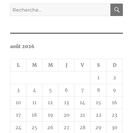
RE
Recherche
pour :
août 2026
L
M
M
J
V
S
D
1
2
3
4
5
6
7
8
9
10
11
12
13
14
15
16
17
18
19
20
21
22
23
24
25
26
27
28
29
30