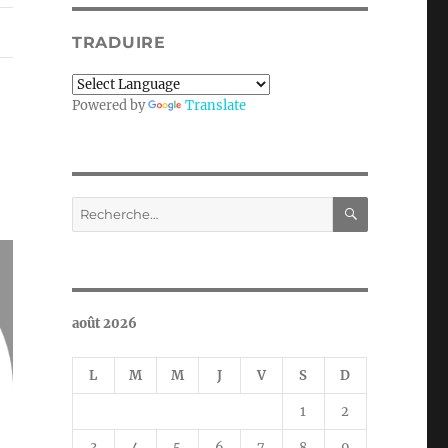
TRADUIRE
Powered by
Translate
RECHERC
Recherche
pour :
août 2026
L
M
M
J
V
S
D
1
2
3
4
5
6
7
8
9