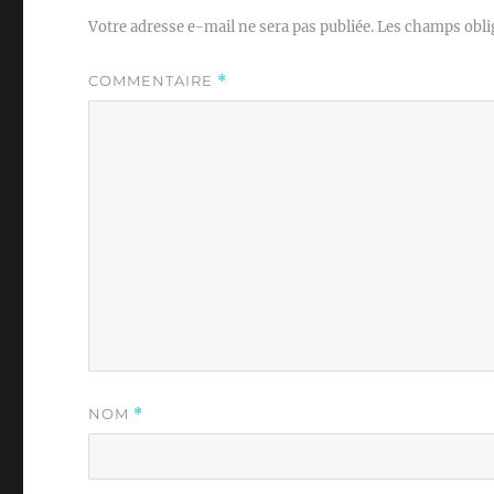
Votre adresse e-mail ne sera pas publiée.
Les champs obli
COMMENTAIRE
*
NOM
*