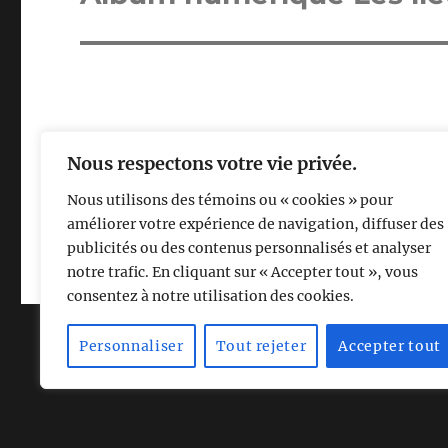
l’article
Nous respectons votre vie privée.
Facebook
LinkedIn
Bluesky
Youtube
Vimeo
Nous utilisons des témoins ou « cookies » pour
améliorer votre expérience de navigation, diffuser des
Sylvie Chenard Artiste
Fièrement propulsé par WordPre
publicités ou des contenus personnalisés et analyser
notre trafic. En cliquant sur « Accepter tout », vous
consentez à notre utilisation des cookies.
Personnaliser
Tout rejeter
Accepter tout