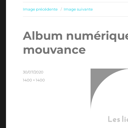
Image précédente
Image suivante
Album numérique 
mouvance
Publié
30/07/2020
le
Taille
1400 × 1400
réelle