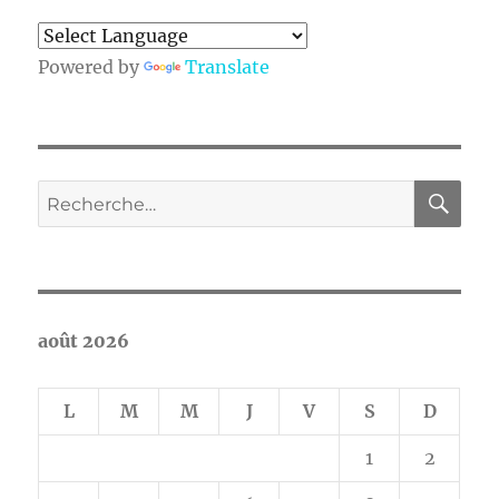
Powered by
Translate
RE
Recherche
pour :
août 2026
L
M
M
J
V
S
D
1
2