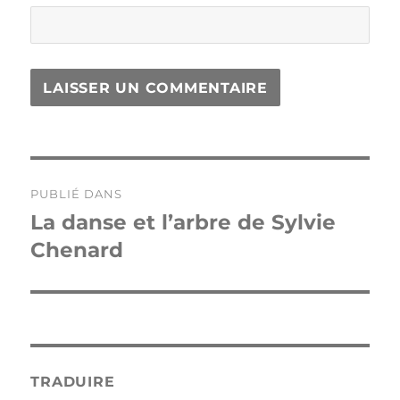
Navigation
PUBLIÉ DANS
de
La danse et l’arbre de Sylvie
Chenard
l’article
TRADUIRE