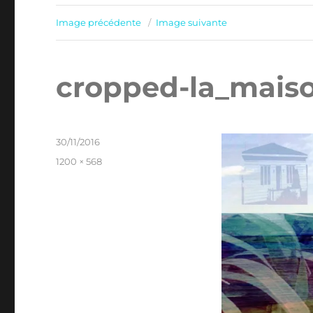
Image précédente
Image suivante
cropped-la_maiso
Publié
30/11/2016
le
Taille
1200 × 568
réelle