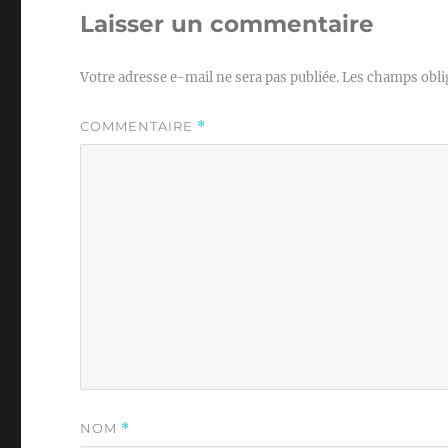
Laisser un commentaire
Votre adresse e-mail ne sera pas publiée.
Les champs obli
COMMENTAIRE
*
NOM
*