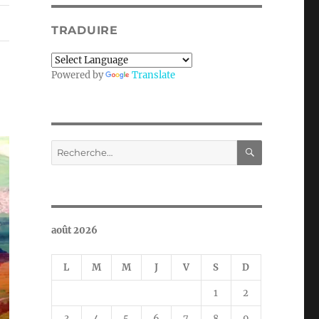
TRADUIRE
Powered by
Translate
RECHERC
Recherche
pour :
août 2026
L
M
M
J
V
S
D
1
2
3
4
5
6
7
8
9