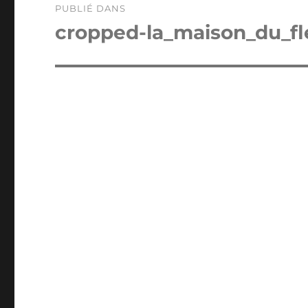
PUBLIÉ DANS
de
cropped-la_maison_du_fl
l’article