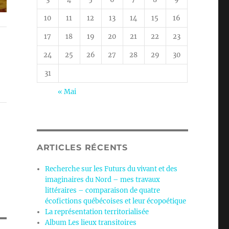
10
11
12
13
14
15
16
17
18
19
20
21
22
23
24
25
26
27
28
29
30
31
« Mai
ARTICLES RÉCENTS
Recherche sur les Futurs du vivant et des
imaginaires du Nord – mes travaux
littéraires – comparaison de quatre
écofictions québécoises et leur écopoétique
La représentation territorialisée
Album Les lieux transitoires