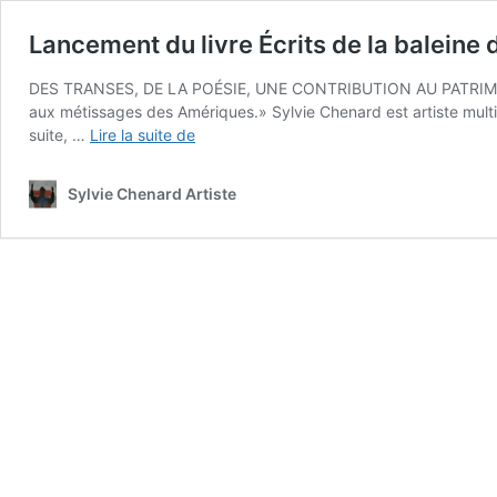
Lancement du livre Écrits de la baleine
DES TRANSES, DE LA POÉSIE, UNE CONTRIBUTION AU PATRIMOINE C
aux métissages des Amériques.» Sylvie Chenard est artiste multid
Lancement
suite, …
Lire la suite de
du
livre
Sylvie Chenard Artiste
Écrits
de
la
baleine
de
Sylvie
Chenard